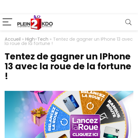
Accueil
»
High-Tech
»
Tentez de gagner un IPhone 13 avec
la roue de la fortune !
Tentez de gagner un IPhone
13 avec la roue de la fortune
!